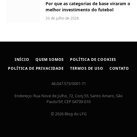
Por que as categorias de base viraram o
melhor investimento do futebol
20 de julho de 2026
INÍCIO
QUEM SOMOS
POLÍTICA DE COOKIES
POLÍTICA DE PRIVACIDADE
TERMOS DE USO
CONTATO
46.047.573/0001-71
Endereço: Rua Nove de Julho, 72, Conj 55, Santo Amaro, São
Paulo/SP, CEP 04739-010
© 2026 Blog do LFG