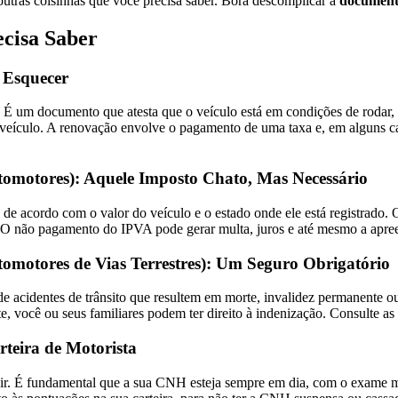
 outras coisinhas que você precisa saber. Bora descomplicar a
document
cisa Saber
 Esquecer
ro. É um documento que atesta que o veículo está em condições de rodar
veículo. A renovação envolve o pagamento de uma taxa e, em alguns ca
tomotores): Aquele Imposto Chato, Mas Necessário
de acordo com o valor do veículo e o estado onde ele está registrado.
e. O não pagamento do IPVA pode gerar multa, juros e até mesmo a apre
omotores de Vias Terrestres): Um Seguro Obrigatório
e acidentes de trânsito que resultem em morte, invalidez permanente
, você ou seus familiares podem ter direito à indenização. Consulte as
rteira de Motorista
ir. É fundamental que a sua CNH esteja sempre em dia, com o exame m