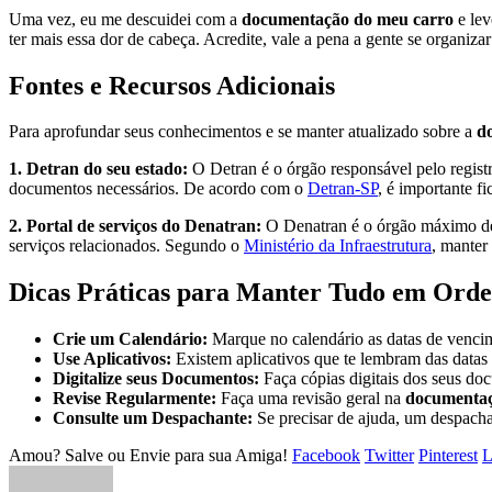
Uma vez, eu me descuidei com a
documentação do meu carro
e lev
ter mais essa dor de cabeça. Acredite, vale a pena a gente se organizar
Fontes e Recursos Adicionais
Para aprofundar seus conhecimentos e se manter atualizado sobre a
d
1. Detran do seu estado:
O Detran é o órgão responsável pelo registr
documentos necessários. De acordo com o
Detran-SP
, é importante f
2. Portal de serviços do Denatran:
O Denatran é o órgão máximo de t
serviços relacionados. Segundo o
Ministério da Infraestrutura
, manter
Dicas Práticas para Manter Tudo em Ord
Crie um Calendário:
Marque no calendário as datas de venc
Use Aplicativos:
Existem aplicativos que te lembram das data
Digitalize seus Documentos:
Faça cópias digitais dos seus do
Revise Regularmente:
Faça uma revisão geral na
documentaç
Consulte um Despachante:
Se precisar de ajuda, um despacha
Amou? Salve ou Envie para sua Amiga!
Facebook
Twitter
Pinterest
L