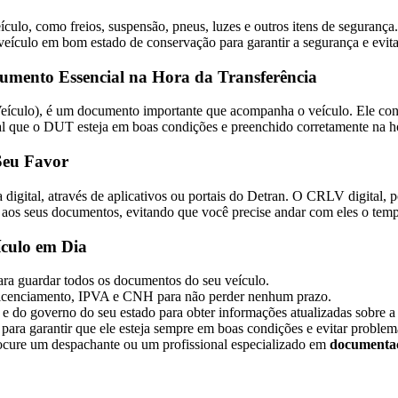
culo, como freios, suspensão, pneus, luzes e outros itens de segurança.
eículo em bom estado de conservação para garantir a segurança e evitar
umento Essencial na Hora da Transferência
ulo), é um documento importante que acompanha o veículo. Ele conté
tal que o DUT esteja em boas condições e preenchido corretamente na ho
Seu Favor
igital, através de aplicativos ou portais do Detran. O CRLV digital, p
so aos seus documentos, evitando que você precise andar com eles o tem
culo
em Dia
ara guardar todos os documentos do seu veículo.
licenciamento, IPVA e CNH para não perder nenhum prazo.
 e do governo do seu estado para obter informações atualizadas sobre 
ara garantir que ele esteja sempre em boas condições e evitar problema
rocure um despachante ou um profissional especializado em
documentaç