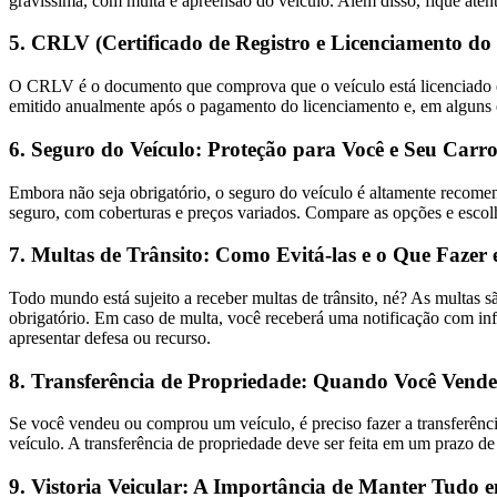
gravíssima, com multa e apreensão do veículo. Além disso, fique aten
5. CRLV (Certificado de Registro e Licenciamento do
O CRLV é o documento que comprova que o veículo está licenciado e 
emitido anualmente após o pagamento do licenciamento e, em alguns e
6. Seguro do Veículo: Proteção para Você e Seu Carr
Embora não seja obrigatório, o seguro do veículo é altamente recomend
seguro, com coberturas e preços variados. Compare as opções e escol
7. Multas de Trânsito: Como Evitá-las e o Que Faze
Todo mundo está sujeito a receber multas de trânsito, né? As multas
obrigatório. Em caso de multa, você receberá uma notificação com info
apresentar defesa ou recurso.
8. Transferência de Propriedade: Quando Você Vend
Se você vendeu ou comprou um veículo, é preciso fazer a transferênc
veículo. A transferência de propriedade deve ser feita em um prazo de
9. Vistoria Veicular: A Importância de Manter Tudo