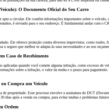
to às pontuações na sua carteira, para não ter a CNH suspensa ou cassa
 Veículo): O Documento Oficial do Seu Carro
apto a circular. Ele contém informações importantes sobre o veículo,
stados, é enviado para o seu endereço. É fundamental andar com o CRL
o
ado. Ele oferece proteção contra diversos imprevistos, como roubo, furt
ha o seguro que melhor se adapta às suas necessidades e ao seu orçame
r em Caso de Recebimento
 são aplicadas quando você comete alguma infração, como excesso de ve
rmações sobre a infração, o valor da multa e o prazo para pagamento. É 
e ou Compra um Veículo
ia de propriedade. Esse processo envolve a assinatura do DUT (Documen
 30 dias após a venda ou compra, para evitar multas e problemas futuro
 em Ordem