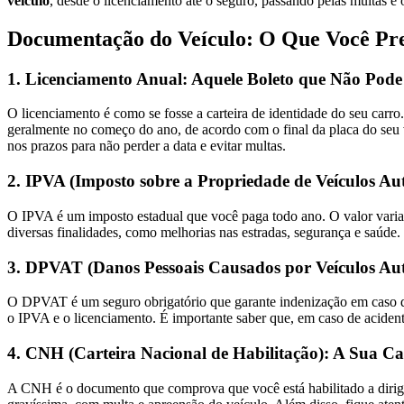
veículo
, desde o licenciamento até o seguro, passando pelas multas e
Documentação do Veículo: O Que Você Pre
1. Licenciamento Anual: Aquele Boleto que Não Pode
O licenciamento é como se fosse a carteira de identidade do seu car
geralmente no começo do ano, de acordo com o final da placa do seu 
nos prazos para não perder a data e evitar multas.
2. IPVA (Imposto sobre a Propriedade de Veículos Au
O IPVA é um imposto estadual que você paga todo ano. O valor varia 
diversas finalidades, como melhorias nas estradas, segurança e saúd
3. DPVAT (Danos Pessoais Causados por Veículos Aut
O DPVAT é um seguro obrigatório que garante indenização em caso d
o IPVA e o licenciamento. É importante saber que, em caso de acidente
4. CNH (Carteira Nacional de Habilitação): A Sua Ca
A CNH é o documento que comprova que você está habilitado a dirig