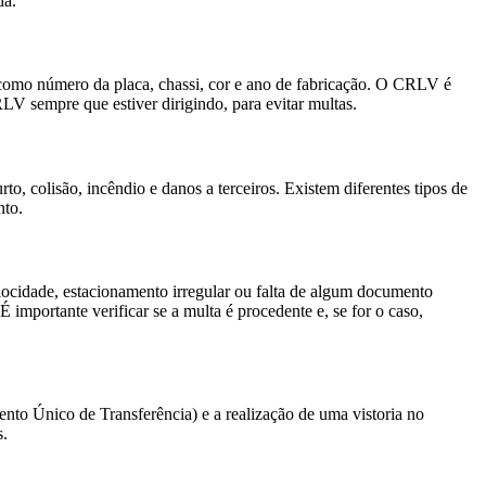
da.
 como número da placa, chassi, cor e ano de fabricação. O CRLV é
V sempre que estiver dirigindo, para evitar multas.
o, colisão, incêndio e danos a terceiros. Existem diferentes tipos de
nto.
locidade, estacionamento irregular ou falta de algum documento
importante verificar se a multa é procedente e, se for o caso,
to Único de Transferência) e a realização de uma vistoria no
s.